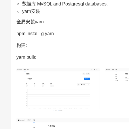
数据库 MySQL and Postgresql databases.
yarn安装
全局安装yarn
npm install -g yarn
构建：
yarn build