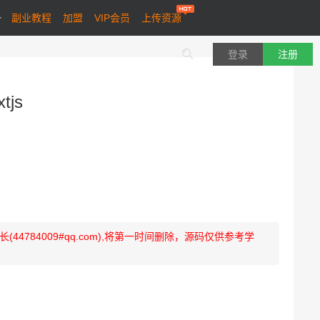
副业教程
加盟
VIP会员
上传资源
登录
注册
js
784009#qq.com),将第一时间删除，源码仅供参考学