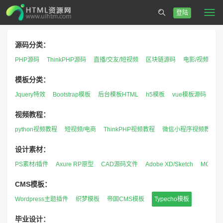
登陆
Togg
navi
源码分类：
PHP源码
ThinkPHP源码
直播/交友/短视频
区块链源码
电影/视频/音乐
模板分类：
Jquery特效
Bootstrap模板
后台模板HTML
h5模板
vue模板源码
h
视频教程：
python视频教程
短视频/电商
ThinkPHP视频教程
微信小程序视频教程
设计素材：
PS素材/插件
Axure RP原型
CAD源码文件
Adobe XD/Sketch
MG资源
CMS模板：
Wordpress主题插件
织梦模板
帝国CMS模板
Typecho模板
毕业设计：