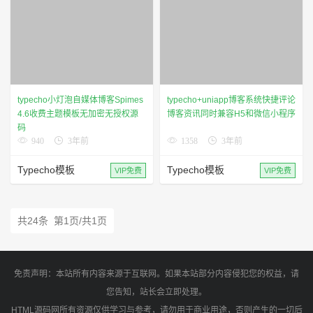
typecho小灯泡自媒体博客Spimes
typecho+uniapp博客系统快捷评论
4.6收费主题模板无加密无授权源
博客资讯同时兼容H5和微信小程序
码
940
3年前
1358
3年前
Typecho模板
Typecho模板
VIP免费
VIP免费
共24条 第1页/共1页
免责声明：本站所有内容来源于互联网。如果本站部分内容侵犯您的权益，请
您告知，站长会立即处理。
HTML源码网所有资源仅供学习与参考，请勿用于商业用途，否则产生的一切后
果将由您自己承担！
Copyright © 2013 - 2026
HTML源码网
. All Rights Reserved