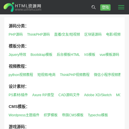
登陆
Togg
navi
源码分类：
PHP源码
ThinkPHP源码
直播/交友/短视频
区块链源码
电影/视频/音乐
模板分类：
Jquery特效
Bootstrap模板
后台模板HTML
h5模板
vue模板源码
h
视频教程：
python视频教程
短视频/电商
ThinkPHP视频教程
微信小程序视频教程
设计素材：
PS素材/插件
Axure RP原型
CAD源码文件
Adobe XD/Sketch
MG资源
CMS模板：
Wordpress主题插件
织梦模板
帝国CMS模板
Typecho模板
游戏源码：