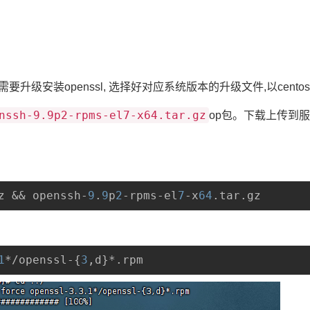
,因此需要升级安装openssl, 选择好对应系统版本的升级文件,以cento
nssh-9.9p2-rpms-el7-x64.tar.gz
op包。下载上传到
z && openssh-
9
.
9
p
2
-rpms-el
7
-x
64
.tar.gz
1
*/openssl-{
3
,d}*.rpm