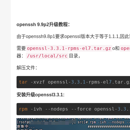
openssh 9.9p2升级教程：
由于openssh9.8p1要求openssl版本大于等于1.1.1
openssl-3.3.1-rpms-el7.tar.gz
ope
需要
o和
/usr/local/src
器：
目录，
解压文件：
tar
 -xvzf openssl-
3
.
3
.
1
-rpms-el
7
.tar.g
安装升级openssl3.3.1:
rpm
 -ivh --nodeps --force openssl-
3
.
3
.