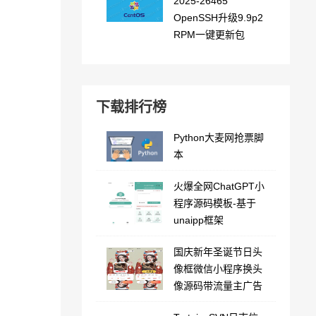
2025-26465
OpenSSH升级9.9p2
RPM一键更新包
。
下载排行榜
Python大麦网抢票脚
本
火爆全网ChatGPT小
程序源码模板-基于
unaipp框架
国庆新年圣诞节日头
像框微信小程序换头
像源码带流量主广告