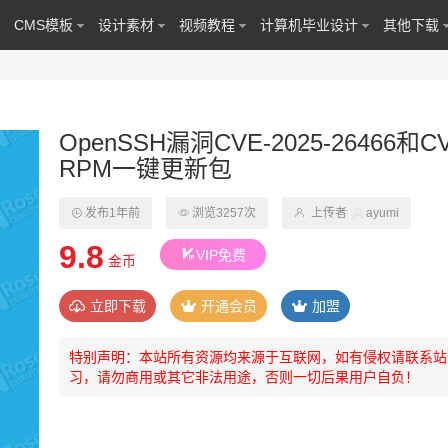
CMS模板
设计素材
视频教程
计算机毕业设计
其他下载
OpenSSH漏洞CVE-2025-26466和CV
RPM一键更新包
发布1年前
浏览3257次
上传者
ayumi
9.8
VIP免费
金币
立即下载
开通会员
加盟
特别声明：本站所有资源均来源于互联网，如有侵权请联系站长(44
习，请勿商用或其它非法用途，否则一切后果用户自负！