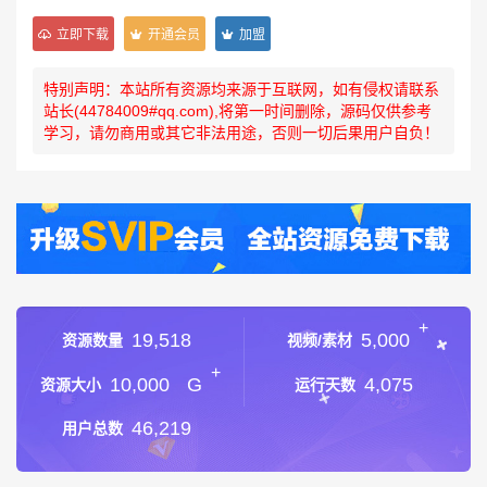
立即下载
开通会员
加盟
特别声明：本站所有资源均来源于互联网，如有侵权请联系
站长(44784009#qq.com),将第一时间删除，源码仅供参考
学习，请勿商用或其它非法用途，否则一切后果用户自负！
+
19,518
5,000
资源数量
视频/素材
+
10,000
G
4,075
资源大小
运行天数
46,219
用户总数