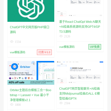
基于React ChatGpt Web AI聊天
+AI绘画系统源码支持GPT4/GP
ChatGPT中文网页版PHP接口
T3.5源码
源码
2126
1534
vue模板源码
VIP免费
vue模板源码
付费￥6.8
ChatGPT网页智能聊天+AI绘画
Orbiter主题后台模板三合一Boo
支持Midjournal绘画/DALL·E模
tstrap + Laravel + Vue 最小干
型绘画/GPT4
净管理模板v2.1
2504
1800