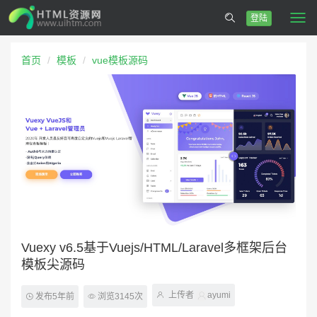
登陆
Togg
navi
首页
模板
vue模板源码
Vuexy v6.5基于Vuejs/HTML/Laravel多框架后台
模板尖源码
上传者
ayumi
发布5年前
浏览3145次