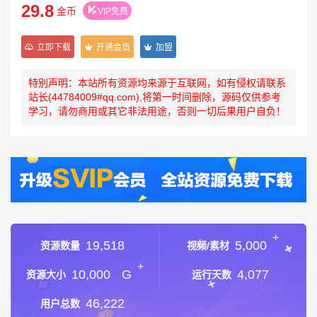
29.8
金币
VIP免费
立即下载
开通会员
加盟
特别声明：本站所有资源均来源于互联网，如有侵权请联系
站长(44784009#qq.com),将第一时间删除，源码仅供参考
学习，请勿商用或其它非法用途，否则一切后果用户自负！
+
19,518
5,000
资源数量
视频/素材
+
10,000
G
4,077
资源大小
运行天数
46,222
用户总数