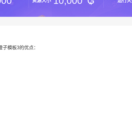
000
10,000
G
资源大小
运行天
大橙子模板3的优点：