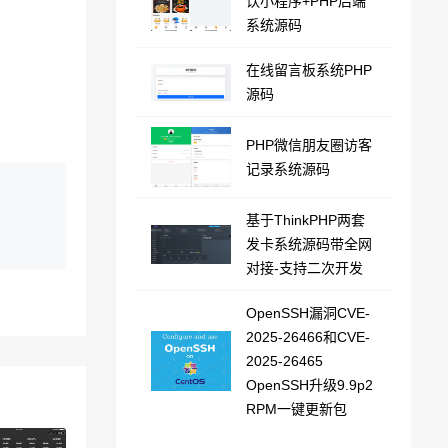
饮小程序+PHP后端
系统源码
在线留言板系统PHP
源码
PHP微信朋友圈访客
记录系统源码
基于ThinkPHP两套
发卡系统源码带全网
对接-支持二次开发
OpenSSH漏洞CVE-
2025-26466和CVE-
2025-26465
OpenSSH升级9.9p2
RPM一键更新包