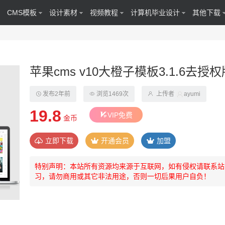
CMS模板
设计素材
视频教程
计算机毕业设计
其他下载
苹果cms v10大橙子模板3.1.6去授
发布2年前
浏览1469次
上传者
ayumi
19.8
VIP免费
金币
立即下载
开通会员
加盟
特别声明：本站所有资源均来源于互联网，如有侵权请联系站长(44
习，请勿商用或其它非法用途，否则一切后果用户自负！