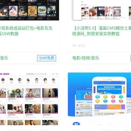
影视系统成品站打包+电影先生
【小浣熊5.0】漫画CMS精仿土
15W数据
统源码_附搭安装实例教程
4725
/音乐
电影/视频/音乐
SVIP免费