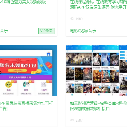
 v10粉色魅力美女视频模板
在线课程源码_在线教育学习辅
源码APP双端原生源码(附完整开
1989
/音乐
电影/视频/音乐
VIP免费
APP带后端带直播采集地址可打
如意影视运营级+完整类库+解析
广告]
限增加或删减解析接口
2587