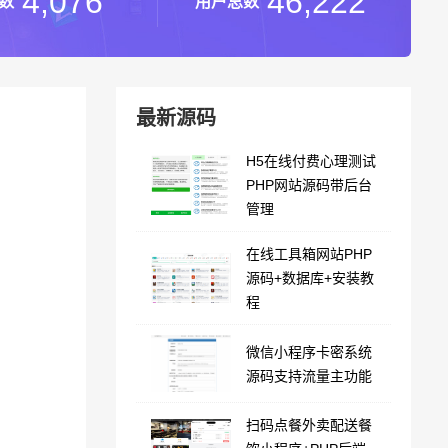
4,076
46,222
数
用户总数
最新源码
H5在线付费心理测试
PHP网站源码带后台
管理
在线工具箱网站PHP
源码+数据库+安装教
程
微信小程序卡密系统
源码支持流量主功能
扫码点餐外卖配送餐