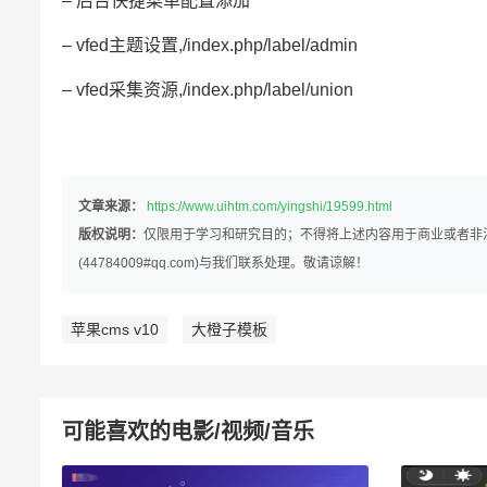
– 后台快捷菜单配置添加
– vfed主题设置,/index.php/label/admin
– vfed采集资源,/index.php/label/union
文章来源：
https://www.uihtm.com/yingshi/19599.html
版权说明：
仅限用于学习和研究目的；不得将上述内容用于商业或者非
(44784009#qq.com)与我们联系处理。敬请谅解！
苹果cms v10
大橙子模板
可能喜欢的电影/视频/音乐