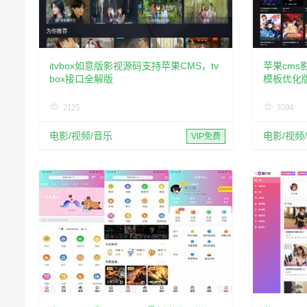
itvbox如意版影视源码支持苹果CMS，tv
苹果cms
box接口全解版
模板优化版
2125
3594
电影/视频/音乐
电影/视频
VIP免费