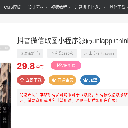
CMS模板
设计素材
视频教程
计算机毕业设计
其他下载
抖音微信取图小程序源码uniapp+thi
发布3年前
浏览1990次
上传者
ayumi
29.8
VIP免费
金币
立即下载
开通会员
加盟
特别声明：本站所有资源均来源于互联网，如有侵权请联系站长(44
习，请勿商用或其它非法用途，否则一切后果用户自负！