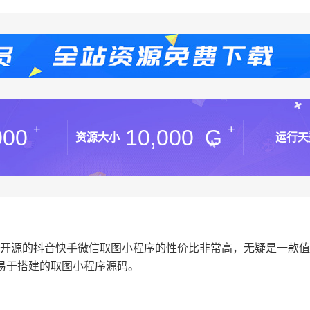
+
+
000
10,000
G
资源大小
运行天
架，这款全开源的抖音快手微信取图小程序的性价比非常高，无疑是一款
易于搭建的取图小程序源码。