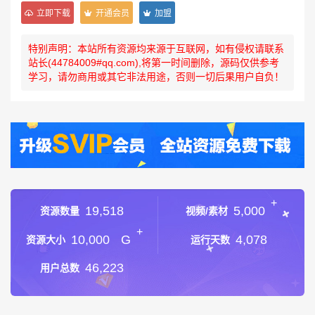
立即下载
开通会员
加盟
特别声明：本站所有资源均来源于互联网，如有侵权请联系
站长(44784009#qq.com),将第一时间删除，源码仅供参考
学习，请勿商用或其它非法用途，否则一切后果用户自负！
+
19,518
5,000
资源数量
视频/素材
+
10,000
G
4,078
资源大小
运行天数
46,223
用户总数