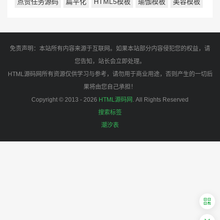
点赞任务源码
扁平化
HTML5模板
瑜伽模板
美容模板
免责声明：本站所有内容来源于互联网。如果本站部分内容侵犯您的权益，请
您告知，站长会立即处理。
HTML源码网所有资源仅供学习与参考，请勿用于商业用途，否则产生的一切后
果将由您自己承担！
Copyright © 2013 - 2026
HTML源码网
. All Rights Reserved
搜索标签
潮汐表