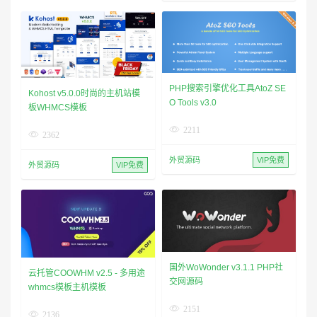
PHP搜索引擎优化工具AtoZ SE
Kohost v5.0.0时尚的主机站模
O Tools v3.0
板WHMCS模板
2211
2362
外贸源码
VIP免费
外贸源码
VIP免费
国外WoWonder v3.1.1 PHP社
云托管COOWHM v2.5 - 多用途
交网源码
whmcs模板主机模板
2151
2136