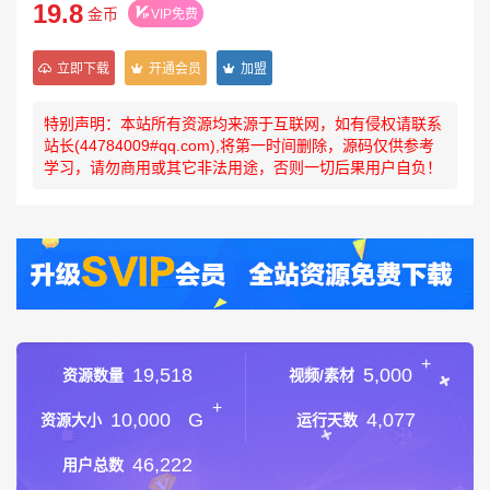
19.8
金币
VIP免费
立即下载
开通会员
加盟
特别声明：本站所有资源均来源于互联网，如有侵权请联系
站长(44784009#qq.com),将第一时间删除，源码仅供参考
学习，请勿商用或其它非法用途，否则一切后果用户自负！
+
19,518
5,000
资源数量
视频/素材
+
10,000
G
4,077
资源大小
运行天数
46,222
用户总数