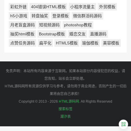
彩虹外链
404错误HTML模板
小程序流量主
外贸模板
h5小游戏
转盘抽奖
登录模板
微信群活码源码
月老盲盒源码
短视频源码
photoshop教程
抽奖html模板
Bootstrap模板
婚恋交友
直播源码
点赞任务源码
扁平化
HTML5模板
瑜伽模板
美容模板
免责声明：本站所有内容来源于互联网。如果本站部分内容侵犯您的权益，请
您告知，站长会立即处理。
HTML源码网所有资源仅供学习与参考，请勿用于商业用途，否则产生的一切后
果将由您自己承担！
Copyright © 2013 - 2026
HTML源码网
. All Rights Reserved
搜索标签
潮汐表