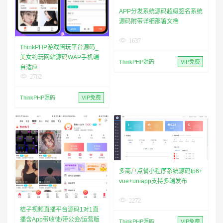
APP分发系统源码超级签名系统
源码附带详细部署文档
1637
ThinkPHP游戏陪玩平台源码_
美女约玩网站源码WAP手机端
ThinkPHP源码
VIP免费
自适应
2762
ThinkPHP源码
VIP免费
多商户点餐小程序系统源码tp6+
vue+uniapp支持多端发布
2272
桔子视频直播平台源码1对1直
播含App带收徒/带公会/运营版
ThinkPHP源码
VIP免费