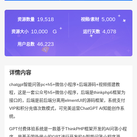
+
19,518
5,000
资源数量
视频/素材
+
10,000
G
4,078
资源大小
运行天数
46,223
用户总数
详情内容
chatgpt智能问答pc+h5+微信小程序+后端源码+视频搭建教
程，这是一套公众号h5+微信小程序，后端是thinkphp6框架为
接口的，后端是前后端分离用elmentUI的源码框架，系统支付
VIP和积分充值次数模式，可完美运营ChatGPT AI知能创作系
统。
GPT付费体验系统是一款基于ThinkPHP框架开发的AI问答小程
序，是基于国外很火的GPT进行开发的Ai智能问答小程序源