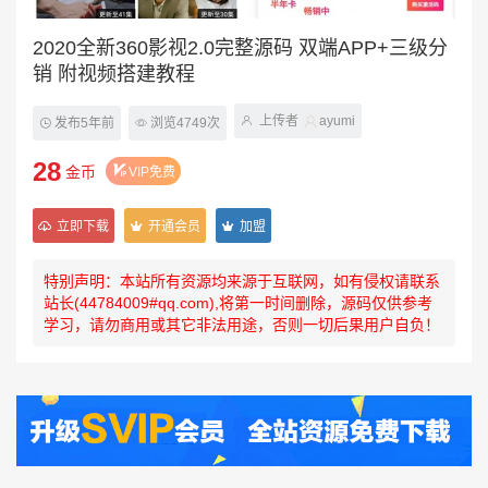
2020全新360影视2.0完整源码 双端APP+三级分
销 附视频搭建教程
上传者
ayumi
发布5年前
浏览4749次
28
金币
VIP免费
立即下载
开通会员
加盟
特别声明：本站所有资源均来源于互联网，如有侵权请联系
站长(44784009#qq.com),将第一时间删除，源码仅供参考
学习，请勿商用或其它非法用途，否则一切后果用户自负！