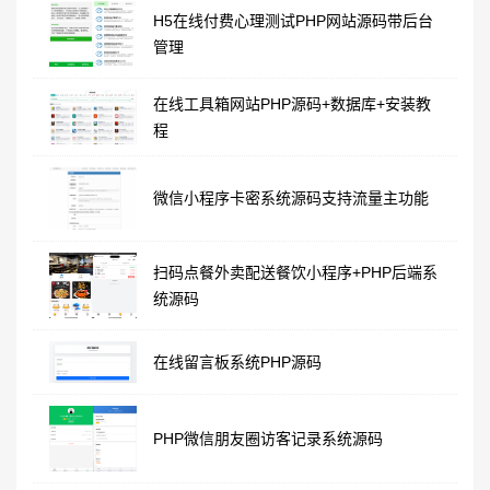
H5在线付费心理测试PHP网站源码带后台
管理
在线工具箱网站PHP源码+数据库+安装教
程
微信小程序卡密系统源码支持流量主功能
扫码点餐外卖配送餐饮小程序+PHP后端系
统源码
在线留言板系统PHP源码
PHP微信朋友圈访客记录系统源码