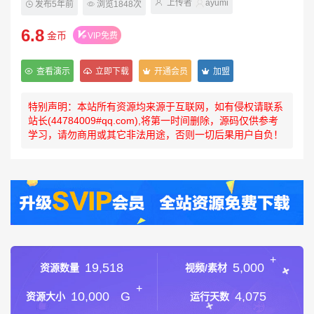
上传者
ayumi
发布5年前
浏览1848次
6.8
金币
VIP免费
查看演示
立即下载
开通会员
加盟
特别声明：本站所有资源均来源于互联网，如有侵权请联系
站长(44784009#qq.com),将第一时间删除，源码仅供参考
学习，请勿商用或其它非法用途，否则一切后果用户自负！
+
19,518
5,000
资源数量
视频/素材
+
10,000
G
4,075
资源大小
运行天数