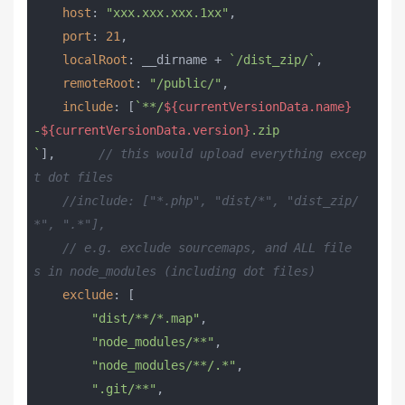
host
: 
"xxx.xxx.xxx.1xx"
,

port
: 
21
,

localRoot
: __dirname + 
`/dist_zip/`
,

remoteRoot
: 
"/public/"
,

include
: [
`**/
${currentVersionData.name}
-
${currentVersionData.version}
.zip
`
],      
// this would upload everything excep
t dot files
//include: ["*.php", "dist/*", "dist_zip/
*", ".*"],
// e.g. exclude sourcemaps, and ALL file
s in node_modules (including dot files)
exclude
: [

"dist/**/*.map"
,

"node_modules/**"
,

"node_modules/**/.*"
,

".git/**"
,
