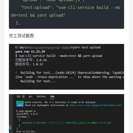
"test:upload"
: 
"vue-cli-service build --mo
de=test && yarn upload"
  },
完工测试截图