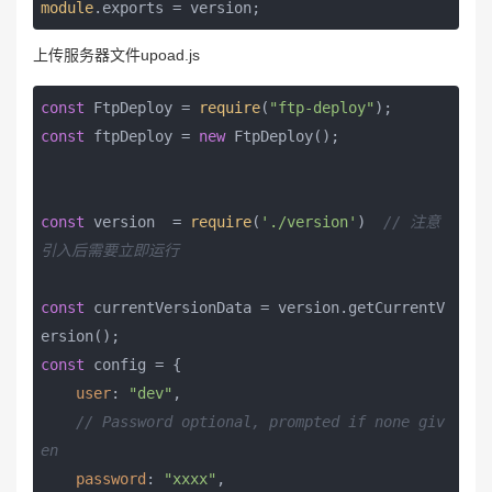
module
.exports = version;
上传服务器文件upoad.js
const
 FtpDeploy = 
require
(
"ftp-deploy"
const
 ftpDeploy = 
new
 FtpDeploy();

const
 version  = 
require
(
'./version'
)  
// 注意
引入后需要立即运行
const
 currentVersionData = version.getCurrentV
const
 config = {

user
: 
"dev"
,

// Password optional, prompted if none giv
en
password
: 
"xxxx"
,
