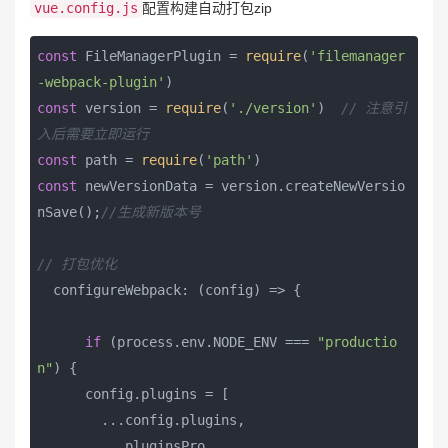
vue.config.js
配置构建自动打包zip
const
 FileManagerPlugin = 
require
(
'filemanager
-webpack-plugin'
const
 version = 
require
(
'./version'
)  
// 注意引
入后需要立即运行
const
 path = 
require
(
'path'
const
 newVersionData = version.createNewVersio
nSave();
//生成新版本号
// 打包优化
  configureWebpack: 
(
config
) =>
 {

if
 (process.env.NODE_ENV === 
"productio
n"
) {

      config.plugins = [

        ...config.plugins,

        ...pluginsPro,
