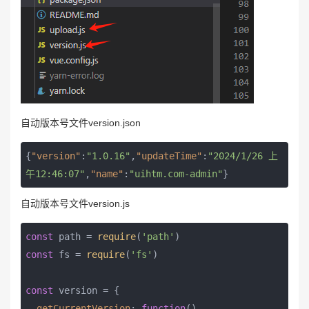
自动版本号文件version.json
{
"version"
:
"1.0.16"
,
"updateTime"
:
"2024/1/26 上
午12:46:07"
,
"name"
:
"uihtm.com-admin"
}
自动版本号文件version.js
const
 path = 
require
(
'path'
const
 fs = 
require
(
'fs'
)

const
 version = {

getCurrentVersion
: 
function
(
)
