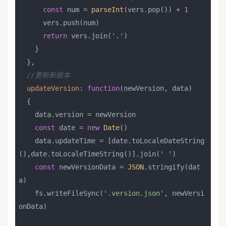
const
 num = 
parseInt
(vers.pop()) + 
1
      vers.push(num)

return
 vers.join(
'.'
)

    }

  },

//更新新版本
updateVersion
: 
function
(
newVersion, data
)

{

    data.version = newVersion

const
 date = 
new
Date
()

    data.updateTime = [date.toLocaleDateString
(),date.toLocaleTimeString()].join(
' '
)

const
 newVersionData = 
JSON
.stringify(dat
a)

    fs.writeFileSync(
'.version.json'
, newVersi
onData)
