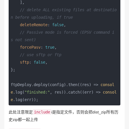
    ],

// delete ALL existing files at destinatio
n before uploading, if true
deleteRemote
: 
false
,

// Passive mode is forced (EPSV command i
s not sent)
forcePasv
: 
true
,

// use sftp or ftp
sftp
: 
false
,

};

ftpDeploy.deploy(config).then(
(
res
) =>
consol
e
.log(
"finished:"
, res)).catch(
(
err
) =>
consol
e
.log(err));
此处注意限定
include
i是指定文件，否则会把dist_zip所有历
史zip都一起上传