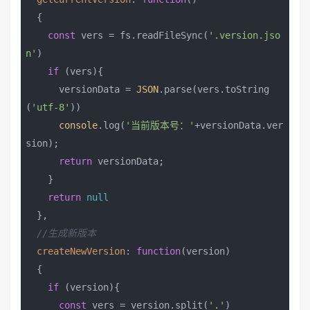
{

const
 vers = fs.readFileSync(
'.version.jso
n'
)

if
 (vers){

      versionData = 
JSON
.parse(vers.toString
(
'utf-8'
))

console
.log(
'当前版本号：'
+versionData.ver
sion);

return
 versionData;

    }

return
null
  },

//生成新版本
createNewVersion
: 
function
(
version
)

{

if
 (version){

const
 vers = version.split(
'.'
)
