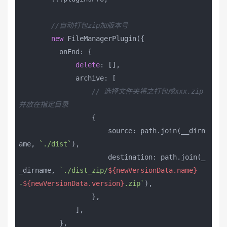
//自动打包zip加版本号
new
 FileManagerPlugin({

          onEnd: {

delete
: [],

              archive: [

// 选择文件夹将之打包成xxx.zip
并放在指定目录
                  {

                      source: path.join(__dirn
ame, 
`./dist`
),

                      destination: path.join(_
_dirname, 
`./dist_zip/
${newVersionData.name}
-
${newVersionData.version}
.zip`
),

                  },

              ],

          },
