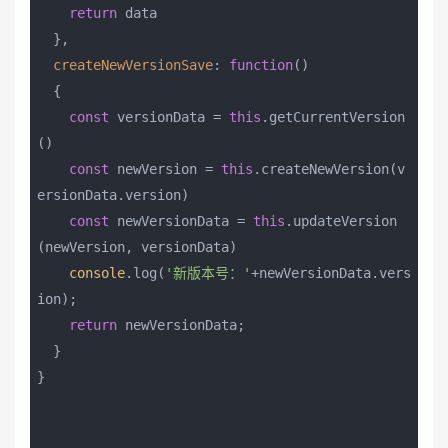
return
 data

  },

createNewVersionSave
: 
function
(
)

{

const
 versionData = 
this
.getCurrentVersion
()

const
 newVersion = 
this
.createNewVersion(v
ersionData.version)

const
 newVersionData = 
this
.updateVersion
(newVersion, versionData)

console
.log(
'新版本号：'
+newVersionData.vers
ion);

return
 newVersionData;

  }

}
