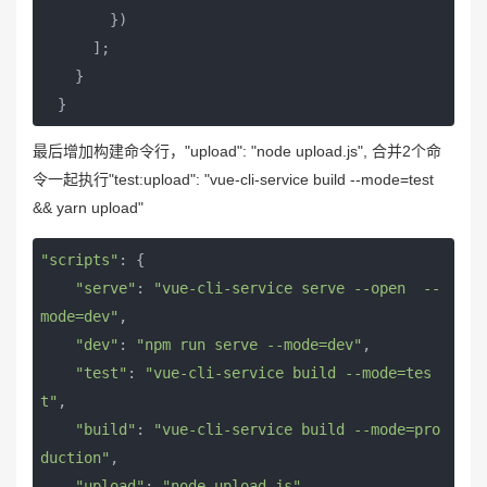
        })

      ];

    }

  }
最后增加构建命令行，"upload": "node upload.js", 合并2个命
令一起执行"test:upload": "vue-cli-service build --mode=test
&& yarn upload"
"scripts"
: {

"serve"
: 
"vue-cli-service serve --open  --
mode=dev"
,

"dev"
: 
"npm run serve --mode=dev"
,

"test"
: 
"vue-cli-service build --mode=tes
t"
,

"build"
: 
"vue-cli-service build --mode=pro
duction"
,

"upload"
: 
"node upload.js"
,
