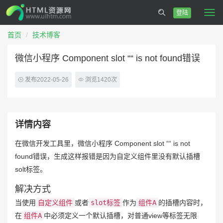
登陆
Togg
navi
首页
技术博客
微信小程序 Component slot ““ is not found错误
发布2022-05-26
浏览1420次
详情内容
在微信开发工具里，微信小程序 Component slot ““ is not
found错误，生成这样报错是因为自定义组件里没有默认插槽
solt标签。
解决方式
当使用
自定义组件
或者
slot标签
作为
组件A
的插槽内容时，
在
组件A
中必须定义一个默认插槽，对普通view等标签无限