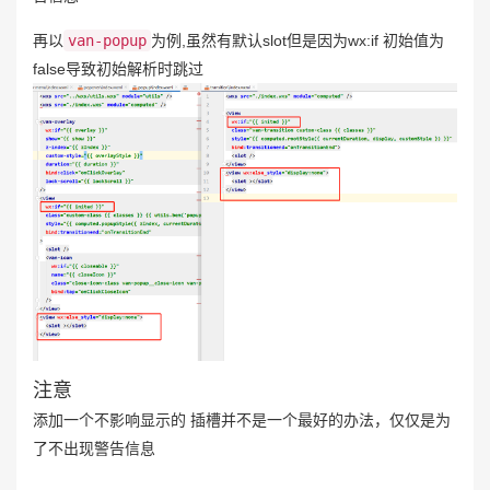
再以
van-popup
为例,虽然有默认slot但是因为wx:if 初始值为
false导致初始解析时跳过
注意
添加一个不影响显示的 插槽并不是一个最好的办法，仅仅是为
了不出现警告信息