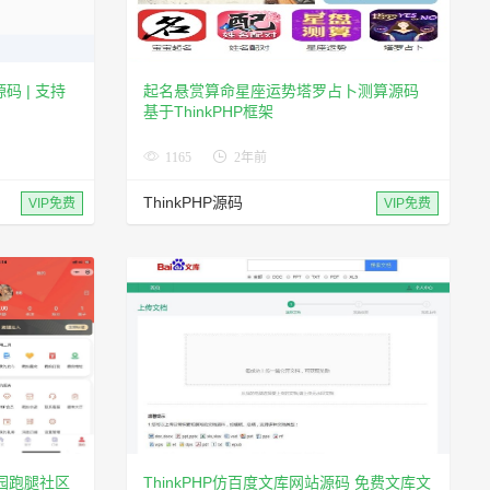
码 | 支持
起名悬赏算命星座运势塔罗占卜测算源码
基于ThinkPHP框架
1165
2年前
ThinkPHP源码
VIP免费
VIP免费
p校园跑腿社区
ThinkPHP仿百度文库网站源码 免费文库文