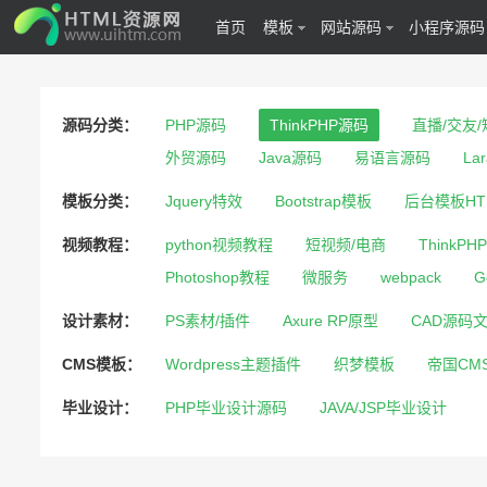
首页
模板
网站源码
小程序源码
源码分类：
PHP源码
ThinkPHP源码
直播/交友
外贸源码
Java源码
易语言源码
La
模板分类：
Jquery特效
Bootstrap模板
后台模板HT
视频教程：
python视频教程
短视频/电商
ThinkP
Photoshop教程
微服务
webpack
G
设计素材：
PS素材/插件
Axure RP原型
CAD源码
CMS模板：
Wordpress主题插件
织梦模板
帝国CM
毕业设计：
PHP毕业设计源码
JAVA/JSP毕业设计