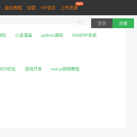
副业教程
加盟
VIP会员
上传资源
登录
注册
源码
小说漫画
python源码
OA/ERP系统
SEO优化
游戏开发
vue.js视频教程