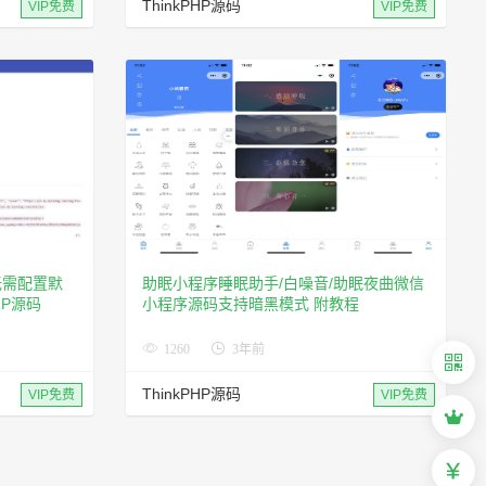
ThinkPHP源码
VIP免费
VIP免费
无需配置默
助眠小程序睡眠助手/白噪音/助眠夜曲微信
HP源码
小程序源码支持暗黑模式 附教程
1260
3年前
ThinkPHP源码
VIP免费
VIP免费