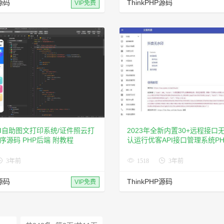
P源码
ThinkPHP源码
VIP免费
UI自助图文打印系统/证件照云打
2023年全新内置30+远程接口
序源码 PHP后端 附教程
认运行优客API接口管理系统P
3年前
1518
3年前
P源码
ThinkPHP源码
VIP免费