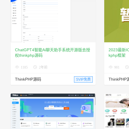
ChatGPT4智能Ai聊天助手系统开源版去授
2023最新
权thinkphp源码
kphp框架
1185
2年前
901
ThinkPHP源码
ThinkPH
SVIP免费