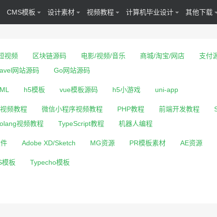
CMS模板
设计素材
视频教程
计算机毕业设计
其他下载
/短视频
区块链源码
电影/视频/音乐
商城/淘宝/网店
支付
ravel网站源码
Go网站源码
ML
h5模板
vue模板源码
h5小游戏
uni-app
HP视频教程
微信小程序视频教程
PHP教程
前端开发教程
olang视频教程
TypeScript教程
机器人编程
文件
Adobe XD/Sketch
MG资源
PR模板素材
AE资源
S模板
Typecho模板