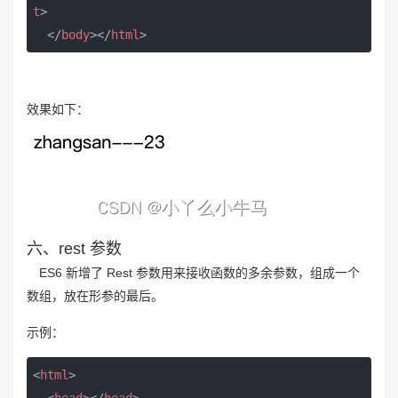
t
>
</
body
>
</
html
>
效果如下：
六、rest 参数
ES6 新增了 Rest 参数用来接收函数的多余参数，组成一个
数组，放在形参的最后。
示例：
<
html
>
<
head
>
</
head
>