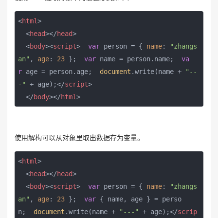
<
html
>
<
head
>
</
head
>
<
body
>
<
script
>
var
 person = { 
name
: 
"zhangs
an"
, 
age
: 
23
 };  
var
 name = person.name;  
va
r
 age = person.age;  
document
.write(name + 
"--
-"
 + age);
</
script
>
</
body
>
</
html
>
使用解构可以从对象里取出数据存为变量。
<
html
>
<
head
>
</
head
>
<
body
>
<
script
>
var
 person = { 
name
: 
"zhangs
an"
, 
age
: 
23
 };  
var
 { name, age } = perso
n;  
document
.write(name + 
"---"
 + age);
</
scrip