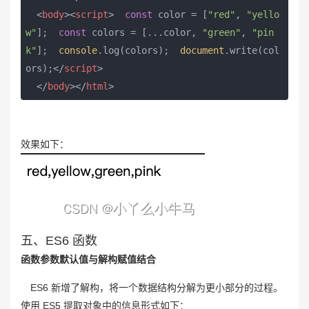
<
body
>
<
script
>
const
 color = [
"red"
, 
"yello
w"
];  
const
 colors = [...color, 
"green"
, 
"pin
k"
];  
console
.log(colors);  
document
.write(col
ors);
</
script
>
</
body
>
</
html
>
效果如下：
五、ES6 函数
函数参数默认值与解构赋值结合
ES6 新增了解构，将一个数据结构分解为更小部分的过程。
使用 ES5 提取对象中的信息形式如下：