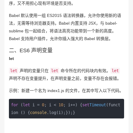
序，又不用担心现有环境是否支持。
Babel 默认使用一组 ES2015 语法转换器，允许你使用新的语
法，无需等待浏览器支持。Babel 内置支持 JSX，与 babel-
sublime 包一起结合，将语法高亮功能带到一个新的高度。
Babel 支持用户插件，允许你插入强大的 Babel 转换层。
二、ES6 声明变量
let
let
声明的变量只在
let
命令所在的代码块内有效。
let
声明不存在变量提升，在声明变量之前，变量不存在会报错。
示例：新建一个名为 index1.js 的文件，在其中写入以下代码。
for
 (
let
 i = 
0
; i < 
10
; i++) {
set
Timeout
(
funct
ion (
) {
console
.log(i);});}