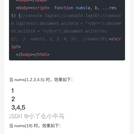
<
body
>
<
script
>
function
nums
(
a, b, ...res
t
) 
{
//console.log(a);//console.log(b);//consol
e.log(rest);document.write(a + "</br>");docume
nt.write(b + "</br>");document.write(res
t);  }  nums(1, 2, 3, 4, 5);  //nums(19);
</
scr
ipt
>
</
body
>
</
html
>
当 nums(1,2,3,4,5) 时，效果如下：
当 nums(19) 时，效果如下：