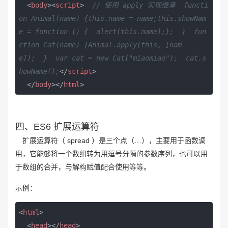
<
body
>
<
script
>
// 使用 apply 实现继承  functi
on Animal(name) {this.name = name;this.showNam
e = function () {  alert(this.name);};  }  fun
ction Cat(name) {Animal.apply(this, [nam
e]);  }  var cat = new Cat("miaomiao");  cat.s
howName();
</
script
>
</
body
>
</
html
>
四、ES6 扩展运算符
扩展运算符（ spread ）是三个点（…），主要用于函数调
用，它能够将一个数组转为用逗号分隔的参数序列，也可以用
于数组的合并，与解构赋值配合使用等等。
示例：
<
html
>
<
head
>
</
head
>