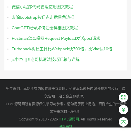
微信小程序代码管理使用图文教程
去除bootstrap按钮点击后黑色边框
ChatGPT帐号如何注册详细图文教程
Postman怎么模拟Request Payload发送post请求
Turbopack构建工具比Webpack快700倍，比Vite快10倍
js中?? || !!老司机写法技巧汇总与详解
免责声明：本站所有内容来源于互联网。如果本站部分内容侵犯您的权益，请
您告知，站长会立即处理。
HTML源码网所有资源仅供学习与参考，请勿用于商业用途，否则产生的一切后
果将由您自己承担！
Copyright © 2013 - 2026
HTML源码网
. All Rights Reserved
搜索标签