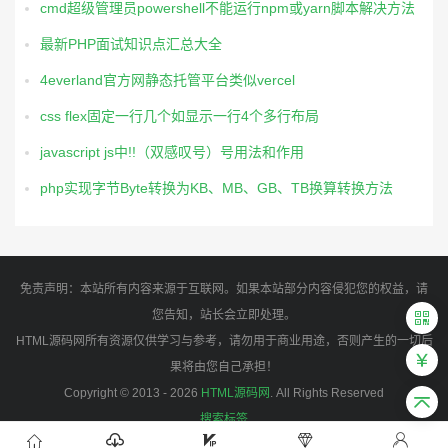
cmd超级管理员powershell不能运行npm或yarn脚本解决方法
最新PHP面试知识点汇总大全
4everland官方网静态托管平台类似vercel
css flex固定一行几个如显示一行4个多行布局
javascript js中!!（双感叹号）号用法和作用
php实现字节Byte转换为KB、MB、GB、TB换算转换方法
免责声明：本站所有内容来源于互联网。如果本站部分内容侵犯您的权益，请
您告知，站长会立即处理。
HTML源码网所有资源仅供学习与参考，请勿用于商业用途，否则产生的一切后
果将由您自己承担！
Copyright © 2013 - 2026
HTML源码网
. All Rights Reserved
搜索标签
潮汐表