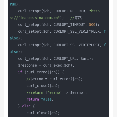
rue
);

    curl_setopt($ch, CURLOPT_REFERER, 
"http
s://finance.sina.com.cn"
);   
//
来路

    curl_setopt($ch, CURLOPT_TIMEOUT, 
500
);

    curl_setopt($ch, CURLOPT_SSL_VERIFYPEER, 
f
alse
);

    curl_setopt($ch, CURLOPT_SSL_VERIFYHOST, 
f
alse
);

    curl_setopt($ch, CURLOPT_URL, $uri);

    $response = curl_exec($ch);

if
 (curl_errno($ch)) {

//
$errno = curl_error($ch);

        curl_close($ch);

//return
 [
'errno'
 => $errno];

return
false
;

    } 
else
 {

        curl_close($ch);
