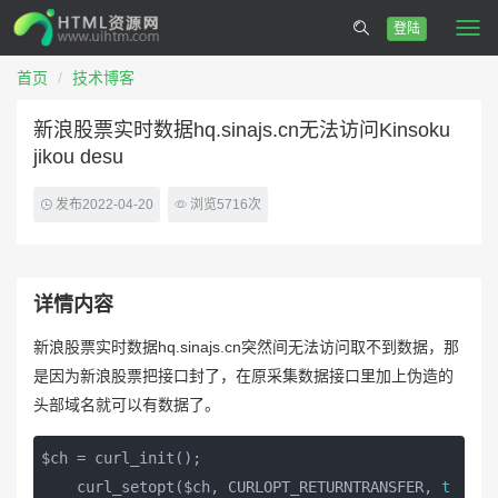
登陆
Togg
navi
首页
技术博客
新浪股票实时数据hq.sinajs.cn无法访问Kinsoku
jikou desu
发布2022-04-20
浏览5716次
详情内容
新浪股票实时数据hq.sinajs.cn突然间无法访问取不到数据，那
是因为新浪股票把接口封了，在原采集数据接口里加上伪造的
头部域名就可以有数据了。
$ch = curl_init();

    curl_setopt($ch, CURLOPT_RETURNTRANSFER, 
t